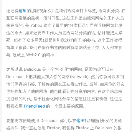
还记得
这里
的那段视频么? 是我们给网页打上标签, 给网页分类. 在
互联网发展的最初一段时间里, 这些工作是由搜索网站的工作人员
来完成的, 是 Yahoo 建立了最早的”分类目录”. 而在互联网如此发
达的今天, 如果还要靠工作人员去给网站分类的话, 估计能把人累
死.. 但有了众多网民(就是你和我这样的了)的参与, 这个工作变得
简单了很多. 我们在保存书签的同时就给网站分了类, 人人都在参
与, 这就是 Web2.0 的精神.
之所以说 Delicious 是一个”社会化”的网站, 是因为你可以在
Delicious 上把其他人加入你的网络(Network), 然后你就可以看到
他们保存的书签, 了解你的朋友正在看些什么. 当然, 如果你的好友
也把你加入了他的网络, 他也能看到你分享的内容. 在这个信息极
度过载的时代, 基于社会化网络分享的信息往往更有价值. 这也是
我喜欢用
FriendFeed
的一个最主要的原因.
要想更方便地使用 Delicious, 你可以在
这里
找到他们开发的浏览
器插件. 我一直在使用 Firefox, 我觉得 Firefox 上 Delicious 的很