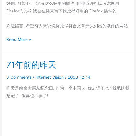
好用. 可能 IE 上没有这么好用的插件, 但你或许可以考虑换用
Firefox 试试? 我会在将来写下我觉得好用的 Firefox 插件的.
欢迎留言, 希望有人来说说你觉得符合文章开头列出的条件的网站.
Delicious.com
Read More »
–
分
71年前的昨天
享
你
3 Comments
/
Internet Vision
/
2008-12-14
的
书
昨天是南京大屠杀纪念日, 作为一个中国人, 你忘记了么? 我承认我
签
忘记了. 但再也不会了!