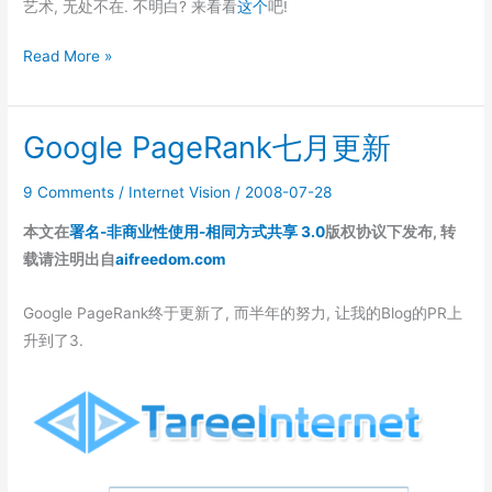
艺术, 无处不在. 不明白? 来看看
这个
吧!
从
Read More »
iPhone
到
Google PageRank七月更新
TouchSmart
9 Comments
/
Internet Vision
/
2008-07-28
本文在
署名-非商业性使用-相同方式共享 3.0
版权协议下发布, 转
载请注明出自
aifreedom.com
Google PageRank终于更新了, 而半年的努力, 让我的Blog的PR上
升到了3.