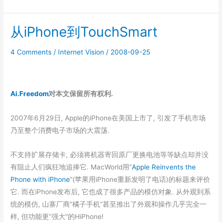
–
分
从iPhone到TouchSmart
享
我
4 Comments
/
Internet Vision
/
2008-09-25
们
的
视
野
Ai.Freedom
对本文保留所有权利.
2007年6月29日, Apple的iPhone在美国上市了, 引发了手机市场
乃至整个消费电子市场的大震荡.
不支持扩展存储卡, 必须将机器寄回原厂更换电池等等缺点却并没
有阻止人们疯狂地追捧它. MacWorld用”
Apple Reinvents the
Phone with iPhone
“(苹果用iPhone重新发明了电话)的标题来评价
它. 而在iPhone发布后, 它也成了很多产品的模仿对象. 从外观到系
统的模仿, 山寨厂商”橘子手机”甚至推出了外观和操作几乎完全一
样, 但功能更”强大”的HiPhone!