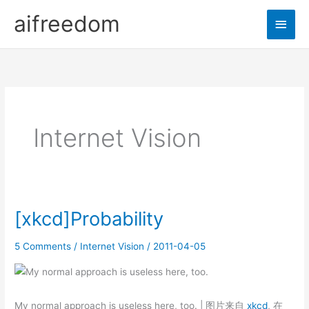
Skip
aifreedom
Main
to
content
Men
Internet Vision
[xkcd]Probability
5 Comments
/
Internet Vision
/
2011-04-05
My normal approach is useless here, too. | 图片来自
xkcd
, 在