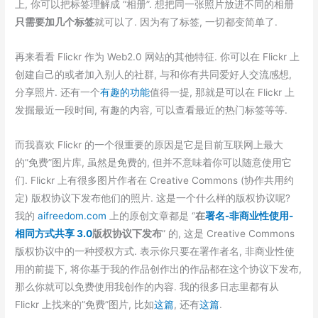
上, 你可以把标签理解成 “相册”. 想把同一张照片放进不同的相册
只需要加几个标签
就可以了. 因为有了标签, 一切都变简单了.
再来看看 Flickr 作为 Web2.0 网站的其他特征. 你可以在 Flickr 上
创建自己的或者加入别人的社群, 与和你有共同爱好人交流感想,
分享照片. 还有一个
有趣的功能
值得一提, 那就是可以在 Flickr 上
发掘最近一段时间, 有趣的内容, 可以查看最近的热门标签等等.
而我喜欢 Flickr 的一个很重要的原因是它是目前互联网上最大
的”免费”图片库, 虽然是免费的, 但并不意味着你可以随意使用它
们. Flickr 上有很多图片作者在 Creative Commons (协作共用约
定) 版权协议下发布他们的照片. 这是一个什么样的版权协议呢?
我的
aifreedom.com
上的原创文章都是 “
在
署名-非商业性使用-
相同方式共享 3.0
版权协议下发布
” 的, 这是 Creative Commons
版权协议中的一种授权方式. 表示你只要在署作者名, 非商业性使
用的前提下,
将你基于我的
作品创作出的作品都在这个协议下发布,
那么你就可以免费使用我创作的内容. 我的很多日志里都有从
Flickr 上找来的”免费”图片, 比如
这篇
, 还有
这篇
.