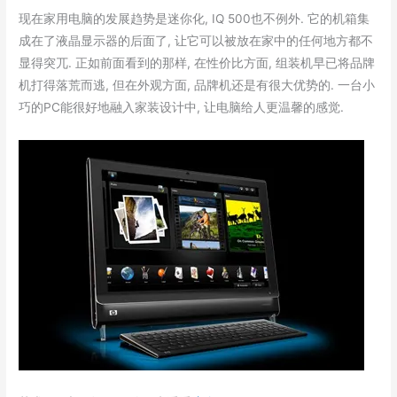
现在家用电脑的发展趋势是迷你化, IQ 500也不例外. 它的机箱集
成在了液晶显示器的后面了, 让它可以被放在家中的任何地方都不
显得突兀. 正如前面看到的那样, 在性价比方面, 组装机早已将品牌
机打得落荒而逃, 但在外观方面, 品牌机还是有很大优势的. 一台小
巧的PC能很好地融入家装设计中, 让电脑给人更温馨的感觉.