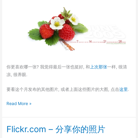
你更喜欢哪一张? 我觉得最后一张也挺好, 和
上次那张
一样, 很清
凉, 很养眼.
要看这个月发布的其他图片, 或者上面这些图片的大图, 点击
这里
.
又
Read More »
到
更
Flickr.com – 分享你的照片
新
桌