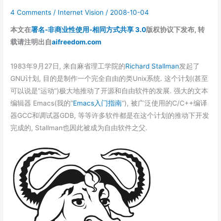
昨
4 Comments
/
Internet Vision
/
2008-10-04
天
本文在
署名-非商业性使用-相同方式共享 3.0
版权协议下发布, 转
载请注明出自
aifreedom.com
1983年9月27日, 来自麻省理工学院的
Richard Stallman
发起了
GNU计划, 目的是制作一个完全自由的类Unix系统. 这个计划(甚至
可以说是”运动”)极大地推动了开源和自由软件的发展. 强大的文本
编辑器 Emacs(我的”
Emacs入门指南
“), 被广泛使用的C/C++编译
器GCC和调试器GDB, 等等许多软件都是在这个计划的推动下开发
完成的, Stallman也因此被成为自由软件之父.