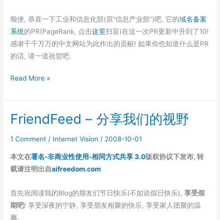
顺便, 恭喜一下工业和信息化部(原”信息产业部”)吧. 它的
域名备案
系统
的PR(PageRank, 点击
这里
扫盲)在这一次PR更新中升到了10!
感谢千千万万的中文网站为此作出的贡献! 如果你也知道什么是PR
的话, 请一道祝贺吧.
Google
Read More »
10
岁
FriendFeed – 分享我们的视野
了,
GNU
1 Comment
/
Internet Vision
/
2008-10-01
25
岁
本文在
署名-非商业性使用-相同方式共享 3.0
版权协议下发布, 转
了!
载请注明出自
aifreedom.com
首先祝阅读我的Blog的朋友们节日快乐(不如说假日快乐),
享受假
期吧
! 享受深夜的宁静, 享受朋友相聚的快乐, 享受家人团聚的温
馨.