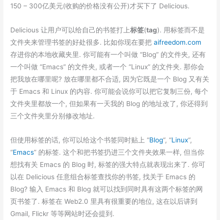
150 – 300亿美元(收购的价格没有公开)才买下了 Delicious.
Delicious 让用户可以给自己的书签打上
标签
(
tag
). 用标签而不是
文件夹来管理书签的好处很多. 比如你现在要把
aifreedom.com
存进你的本地收藏夹里. 你可能有一个叫做 “Blog” 的文件夹, 还有
一个叫做 “Emacs” 的文件夹, 或者一个 “Linux” 的文件夹. 那你会
把我放在哪里呢? 放在哪里都不合适, 因为它既是一个 Blog 又有关
于 Emacs 和 Linux 的内容. 你可能会说你可以把它复制三份, 每个
文件夹里都放一个, 但如果有一天我的 Blog 的地址改了, 你还得到
三个文件夹里分别修改地址.
但使用标签的话, 你可以给这个书签同时贴上 “
Blog
“, “
Linux
“,
“
Emacs
” 的标签. 这个和把书签扔进三个文件夹效果一样, 但当你
想找有关 Emacs 的 Blog 时, 标签的强大特点就表现出来了. 你可
以在 Delicious 任意组合标签查找你的书签, 找关于 Emacs 的
Blog? 输入 Emacs 和 Blog 就可以找到同时具有这两个标签的网
页书签了. 标签在 Web2.0 里具有很重要的地位, 这在以后讲到
Gmail, Flickr 等等网站时还会提到.