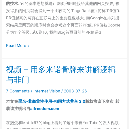
的技术
. 它的基本思想就是让网页利用链接给其他的网页投票, 被
投得多的网页就会得到一个比较高的”PageRank值”(简称”PR值”).
PR值越高的网页在互联网上的重要性也越大, 而Google在排列搜
索结果里网页的顺序时也会参考这个页面的PR值. PR值被Google
分为11个等级, 从0到10, 我的Blog首页目前的PR值是3.
Google
Read More »
PageRank
七
视频 – 用多米诺骨牌来讲解逻辑
月
更
与非门
新
7 Comments
/
Internet Vision
/
2008-07-26
本文在
署名-非商业性使用-相同方式共享 3.0
版权协议下发布, 转
载请注明出自
aifreedom.com
在煎蛋和Matrix67的blog上看到了这个来自YouTube的强大视频,