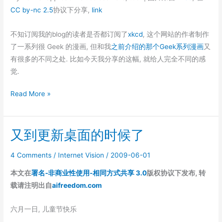
CC by-nc 2.5
协议下分享,
link
不知订阅我的blog的读者是否都订阅了
xkcd
, 这个网站的作者制作
了一系列很 Geek 的漫画, 但和我
之前介绍的那个Geek系列漫画
又
有很多的不同之处. 比如今天我分享的这幅, 就给人完全不同的感
觉.
[xkcd]Probability
Read More »
又到更新桌面的时候了
4 Comments
/
Internet Vision
/
2009-06-01
本文在
署名-非商业性使用-相同方式共享 3.0
版权协议下发布, 转
载请注明出自
aifreedom.com
六月一日, 儿童节快乐