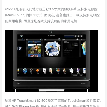
iPhone最吸引人的地方就是它3.5寸大的触摸屏和支持多点触控
(Multi-Touch)的操作方式. 而现在, 惠普也推出一款支持多点触控
的家用电脑, 而且这是首款支持该功能的家用电脑.
这款HP TouchSmart IQ 500预装了惠普的TouchSmart软件套装,
可以像在iPhone上一样, 用两只手指缩放图片, 用手指拖动音乐播