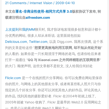
21 Comments
/
Internet Vision
/
2009-04-10
面
的
本文在
署名-非商业性使用-相同方式共享 3.0
版权协议下发布, 转
时
载请注明出自
aifreedom.com
候
了
上次提到
和
我的MM
聊天时, 我才惊讶地发现很多创意和设计都十
分优秀的网站, 很多人却从未听说. 这里面就包括如
Delicious.com
,
Twitter.com
, 以及 Digg.com. 我再次强调, 这个系
列的文章是给这些 “
想要更高效地利用互联网, 却不知从何处开始
”
的人看的. 如果你是一只长期浸淫于网络的老鸟, 也请你给后来者
打开一扇通往 “
QQ 与 Xiaonei.com 之外同样精彩的互联网世界
”
的大门. 顺便声明, 这些文章都不是软文, 没人给我任何好处
Flickr.com
是一个在线的照片分享网站. 你可以免费在网站里保存
你的照片, 与网络上的其他朋友分享, 或者将某些私人照片只与你
指定的几个好友分享. 你还可以浏览其他人的好作品, 评论其他人
的作品, 找到其他的摄影爱好者. Flickr 在2004年初就上线了,
2005年就被 Yahoo 收购了. Flickr 是最早的 Web2.0 应用网站之
一, 也是公认的最成功的 Web2.0 网站之一.