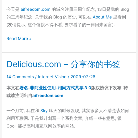
今天是
aifreedom.com
的域名注册三周年纪念, 13日是我的 Blog
的三周年纪念. 关于我的 Blog 的历史, 可以在
About Me
里看到
(友情提示, 这个链接不得不看, 要求看了的一律回来留言).
Flickr.com
Read More »
–
分
Delicious.com – 分享你的书签
享
你
14 Comments
/
Internet Vision
/
2009-02-26
的
照
本文在
署名-非商业性使用-相同方式共享 3.0
版权协议下发布, 转
片
载请注明出自
aifreedom.com
一个月前, 我在和
Sky
聊天的时候发现, 其实很多人不清楚该如何
利用互联网. 于是我计划写一个系列文章, 介绍一些有意思, 很
Cool, 能提高利用互联网效率的网站.