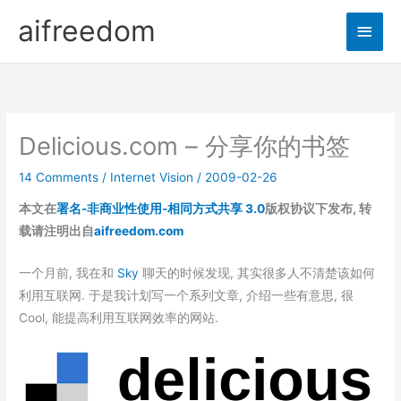
Skip
aifreedom
Main
to
content
Men
Delicious.com – 分享你的书签
14 Comments
/
Internet Vision
/
2009-02-26
本文在
署名-非商业性使用-相同方式共享 3.0
版权协议下发布, 转
载请注明出自
aifreedom.com
一个月前, 我在和
Sky
聊天的时候发现, 其实很多人不清楚该如何
利用互联网. 于是我计划写一个系列文章, 介绍一些有意思, 很
Cool, 能提高利用互联网效率的网站.