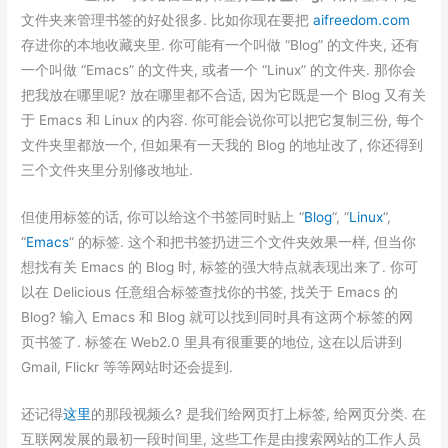
文件夹来管理书签的好处很多. 比如你现在要把
aifreedom.com
存进你的本地收藏夹里. 你可能有一个叫做 “Blog” 的文件夹, 还有
一个叫做 “Emacs” 的文件夹, 或者一个 “Linux” 的文件夹. 那你会
把我放在哪里呢? 放在哪里都不合适, 因为它既是一个 Blog 又有关
于 Emacs 和 Linux 的内容. 你可能会说你可以把它复制三份, 每个
文件夹里都放一个, 但如果有一天我的 Blog 的地址改了, 你还得到
三个文件夹里分别修改地址.
但使用标签的话, 你可以给这个书签同时贴上 “
Blog
“, “
Linux
“,
“
Emacs
” 的标签. 这个和把书签扔进三个文件夹效果一样, 但当你
想找有关 Emacs 的 Blog 时, 标签的强大特点就表现出来了. 你可
以在 Delicious 任意组合标签查找你的书签, 找关于 Emacs 的
Blog? 输入 Emacs 和 Blog 就可以找到同时具有这两个标签的网
页书签了. 标签在 Web2.0 里具有很重要的地位, 这在以后讲到
Gmail, Flickr 等等网站时还会提到.
还记得
这里
的那段视频么? 是我们给网页打上标签, 给网页分类. 在
互联网发展的最初一段时间里, 这些工作是由搜索网站的工作人员