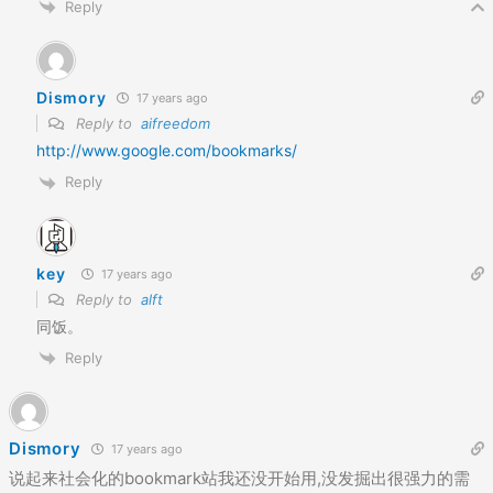
Reply
Dismory
17 years ago
Reply to
aifreedom
http://www.google.com/bookmarks/
Reply
key
17 years ago
Reply to
alft
同饭。
Reply
Dismory
17 years ago
说起来社会化的bookmark站我还没开始用,没发掘出很强力的需