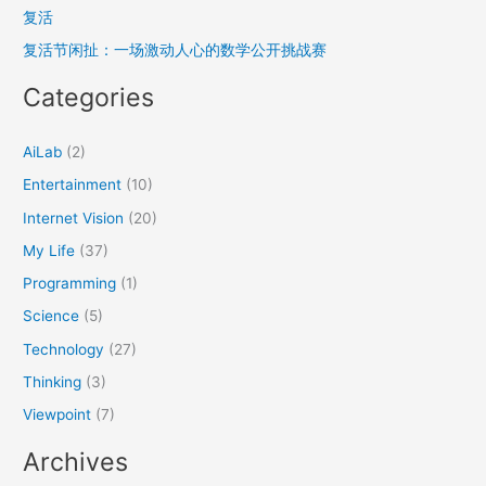
复活
r
复活节闲扯：一场激动人心的数学公开挑战赛
:
Categories
AiLab
(2)
Entertainment
(10)
Internet Vision
(20)
My Life
(37)
Programming
(1)
Science
(5)
Technology
(27)
Thinking
(3)
Viewpoint
(7)
Archives