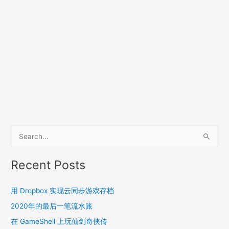
S
e
a
Recent Posts
r
c
用 Dropbox 实现云同步游戏存档
h
2020年的最后一笔流水账
f
在 GameShell 上玩仙剑奇侠传
o