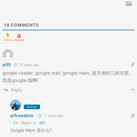
14
COMMENTS
alft
17 years ago
google reader, google mail, google mark, 超方便的三样东西,
我是google 饭啊!
Reply
Author
aifreedom
17 years ago
Reply to
alft
Google Mark 是什么?