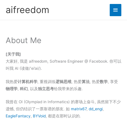
Skip
aifreedom
Main
to
content
Men
About Me
[关于我]
大家好, 我是 aifreedom, Software Engineer @ Facebook. 你可以
叫我 AI (读做/’ei’ai/).
我热爱
计算机科学
, 重视训练
逻辑思维
, 热爱
算法
, 热爱
数学
, 享受
物理学
,
科幻
, 以及
独立思考
给我带来的乐趣.
我曾在 OI (Olympiad in Informatics) 的赛场上奋斗, 虽然留下不少
遗憾, 但仍结识了一票靠谱的朋友. 如
matrix67
,
dd_engi
,
EagleFantacy
,
BYVoid
, 都是在那时认识的.