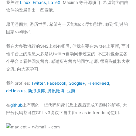
我关注
Linux
,
Emacs
,
LaTeX
, Maxima 等开源项目, 希望能为自由
软件的发展作出一些贡献.
愿周游四方, 游历世界, 希望有一天能如cici学姐那样, 做到”到过的
国家>=年龄”.
我在大多数流行的SNS上都有帐号, 但我主要在twitter上更新, 而其
他平台上的消息大多是从twitter自动同步过去的. 不过我也会去各
个平台查看并回复留言, 感谢所有留言的同学老师, 很高兴能和大家
交流, 向大家学习.
我的profiles:
Twitter
,
Facebook
,
Google+
,
FriendFeed
,
del.icio.us
,
新浪微博
,
腾讯微博
,
豆瓣
.
在
github
上有我的一些代码和读书及上课后完成习题时的解答, 大
部分代码都可在GPL v3协议下自由(free as in freedom)使用.