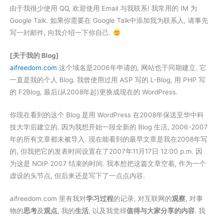
由于我很少使用 QQ, 欢迎使用 Email 与我联系! 我常用的 IM 为
Google Talk. 如果你需要在 Google Talk中添加我为联系人, 请事先
写一封邮件, 向我介绍一下你自己.
[关于我的 Blog]
aifreedom.com
这个域名是2006年申请的, 网站也于同期建立. 它
一直是我的个人 Blog. 我曾使用过用 ASP 写的 L-Blog, 用 PHP 写
的 F2Blog, 最后(从2008年起)更换成现在的 WordPress.
你现在看到的这个 Blog 是用 WordPress 在2008年保送至华中科
技大学后建立的. 因为我想开始一段全新的 Blog 生活, 2006-2007
年的所有文章都未被导入. 现在能看到的最早文章是我在2008年写
的, 但我把它的发表时间设置在了2007年11月17日 12:00 p.m. 因
为这是 NOIP 2007 结束的时间. 我本想把这篇文章空着, 作为一个
虚设的头节点, 但后来还是写下了一点点内容.
aifreedom.com 里有我对
学习过程
的记录, 对互联网的
观察
, 对事
物的
思考
及
观点
, 我的
生活
, 以及我觉得
值得与大家分享的内容
. 我