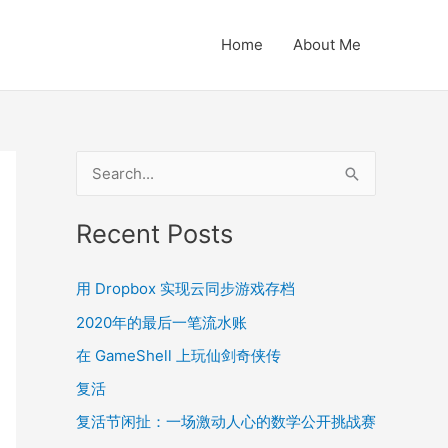
Home
About Me
S
e
a
Recent Posts
r
c
用 Dropbox 实现云同步游戏存档
h
2020年的最后一笔流水账
f
在 GameShell 上玩仙剑奇侠传
o
复活
r
复活节闲扯：一场激动人心的数学公开挑战赛
: