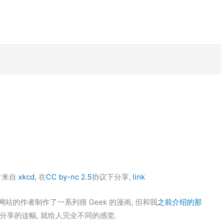
 图片来自
xkcd
, 在
CC by-nc 2.5
协议下分享,
link
个网站的作者制作了一系列很 Geek 的漫画, 但和我
之前介绍的那
分享的这幅, 就给人完全不同的感觉.