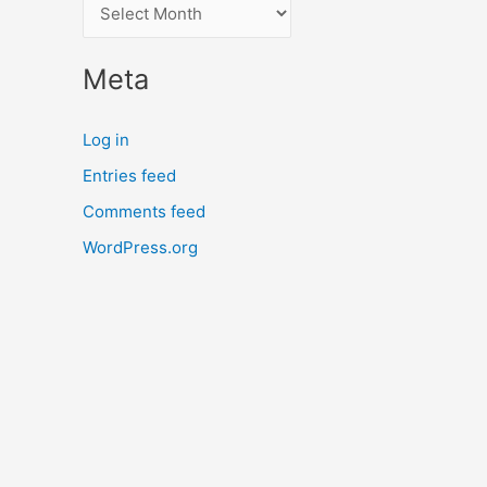
A
r
c
Meta
h
i
Log in
v
Entries feed
e
Comments feed
s
WordPress.org