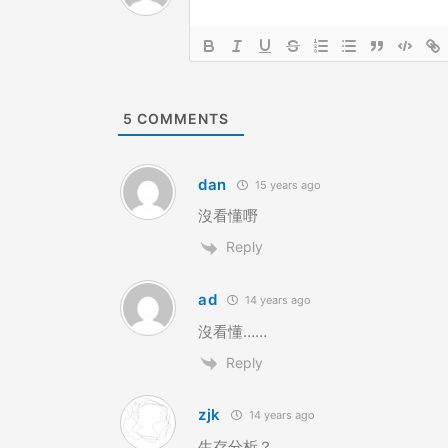
5
COMMENTS
dan
15 years ago
沒看懂嘢
Reply
ad
14 years ago
沒看懂……
Reply
zjk
14 years ago
生存分析？