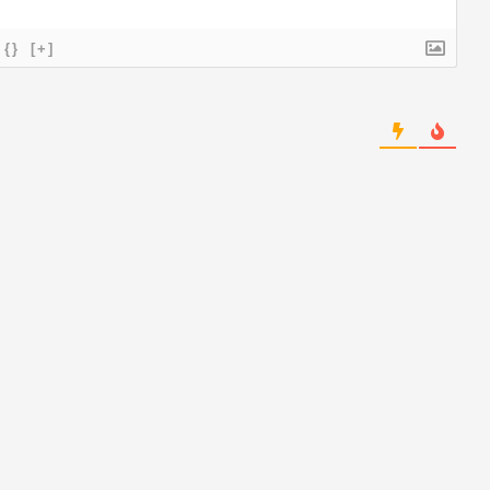
{}
[+]