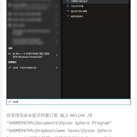
在管理员命令提示符窗口里, 输入
mklink /D
"%HOMEPATH%\Documents\Dyson Sphere Program"
"%HOMEPATH%\Dropbox\Game Saves\Dyson Sphere