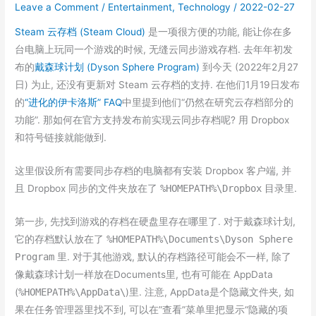
Leave a Comment
/
Entertainment
,
Technology
/
2022-02-27
Steam 云存档 (Steam Cloud)
是一项很方便的功能, 能让你在多
台电脑上玩同一个游戏的时候, 无缝云同步游戏存档. 去年年初发
布的
戴森球计划 (Dyson Sphere Program)
到今天 (2022年2月27
日) 为止, 还没有更新对 Steam 云存档的支持. 在他们1月19日发布
的
“进化的伊卡洛斯” FAQ
中里提到他们“仍然在研究云存档部分的
功能”. 那如何在官方支持发布前实现云同步存档呢? 用 Dropbox
和符号链接就能做到.
这里假设所有需要同步存档的电脑都有安装 Dropbox 客户端, 并
且 Dropbox 同步的文件夹放在了
%HOMEPATH%\Dropbox
目录里.
第一步, 先找到游戏的存档在硬盘里存在哪里了. 对于戴森球计划,
它的存档默认放在了
%HOMEPATH%\Documents\Dyson Sphere
Program
里. 对于其他游戏, 默认的存档路径可能会不一样, 除了
像戴森球计划一样放在Documents里, 也有可能在 AppData
(
%HOMEPATH%\AppData\
)里. 注意, AppData是个隐藏文件夹, 如
果在任务管理器里找不到, 可以在”查看”菜单里把显示“隐藏的项