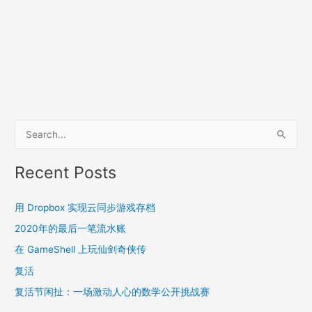
S
e
a
Recent Posts
r
c
用 Dropbox 实现云同步游戏存档
h
2020年的最后一笔流水账
f
在 GameShell 上玩仙剑奇侠传
o
复活
r
复活节闲扯：一场激动人心的数学公开挑战赛
: