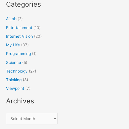
Categories
AiLab
(2)
Entertainment
(10)
Internet Vision
(20)
My Life
(37)
Programming
(1)
Science
(5)
Technology
(27)
Thinking
(3)
Viewpoint
(7)
Archives
A
r