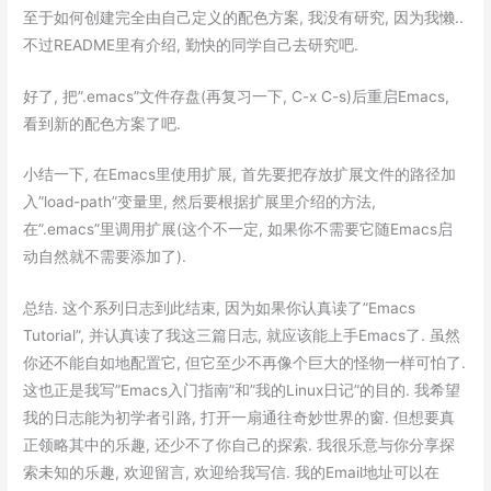
至于如何创建完全由自己定义的配色方案, 我没有研究, 因为我懒..
不过README里有介绍, 勤快的同学自己去研究吧.
好了, 把”.emacs”文件存盘(再复习一下, C-x C-s)后重启Emacs,
看到新的配色方案了吧.
小结一下, 在Emacs里使用扩展, 首先要把存放扩展文件的路径加
入”load-path”变量里, 然后要根据扩展里介绍的方法,
在”.emacs”里调用扩展(这个不一定, 如果你不需要它随Emacs启
动自然就不需要添加了).
总结. 这个系列日志到此结束, 因为如果你认真读了”Emacs
Tutorial”, 并认真读了我这三篇日志, 就应该能上手Emacs了. 虽然
你还不能自如地配置它, 但它至少不再像个巨大的怪物一样可怕了.
这也正是我写”Emacs入门指南”和”我的Linux日记”的目的. 我希望
我的日志能为初学者引路, 打开一扇通往奇妙世界的窗. 但想要真
正领略其中的乐趣, 还少不了你自己的探索. 我很乐意与你分享探
索未知的乐趣, 欢迎留言, 欢迎给我写信. 我的Email地址可以在