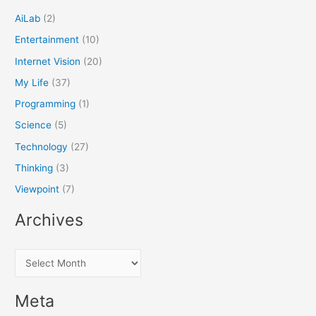
AiLab
(2)
Entertainment
(10)
Internet Vision
(20)
My Life
(37)
Programming
(1)
Science
(5)
Technology
(27)
Thinking
(3)
Viewpoint
(7)
Archives
A
r
c
Meta
h