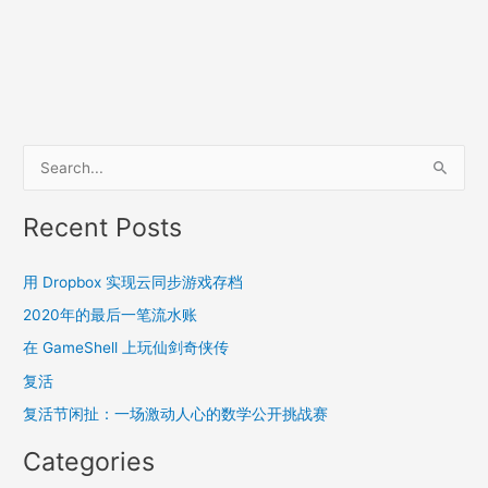
S
e
a
Recent Posts
r
c
用 Dropbox 实现云同步游戏存档
h
2020年的最后一笔流水账
f
在 GameShell 上玩仙剑奇侠传
o
复活
r
复活节闲扯：一场激动人心的数学公开挑战赛
:
Categories