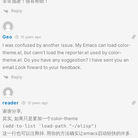
非常感谢！很有帮助！
Reply
Geo
15 years ago
I was confused by another issue. My Emacs can load color-
theme.el, but cann’t load the reporter.el used by color-
theme.el. Do you have any suggestion? I have sent you an
email.Look foward to your feedback.
Reply
reader
15 years ago
谢谢分享,
其实, 如果只是要加一个color-theme
(add-to-list 'load-path "~/elisp")
这一行也可以注释掉. 用你的方法确实让emacs启动轻快的许多.