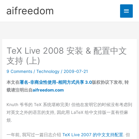
Skip
aifreedom
Main
to
content
Men
TeX Live 2008 安装 & 配置中文
支持 (上)
9 Comments
/
Technology
/
2009-07-21
本文在
署名-非商业性使用-相同方式共享 3.0
版权协议下发布, 转
载请注明出自
aifreedom.com
Knuth 爷爷的 TeX 系统堪称完美! 但他在发明它的时候没有考虑到
对英文之外的语言的支持, 因此用 LaTeX 给中文排版一直有些麻
烦.
一年前, 我写过一篇日志介绍
TeX Live 2007 的中文支持配置
. 但