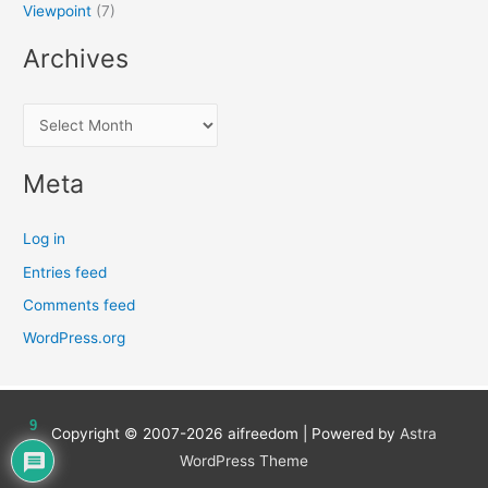
Viewpoint
(7)
Archives
A
r
c
Meta
h
i
Log in
v
Entries feed
e
Comments feed
s
WordPress.org
9
Copyright © 2007-2026
aifreedom
| Powered by
Astra
WordPress Theme