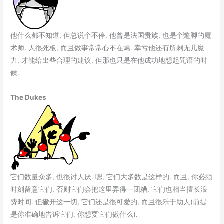
他什么都不知道, 但总说个不停. 他曾是法国贵族, 也是个蹩脚的魔
术师. 人很死板, 而且做事常常心不在焉. 幸亏他还有所剩无几魔
力, 才能给出些合理的建议, 但那也只是在他成功地想起咒语的时
候.
The Dukes
它们数量众多, 也很讨人厌. 嗯, 它们大多数是这样的. 而且, 你必须
时刻留意它们, 否则它们会把这里弄得一团糟. 它们也相当擅长浪
费时间. 但撇开这一切, 它们还是很可爱的, 而且很乐于助人(前提
是你准确地告诉它们, 你想要它们做什么).