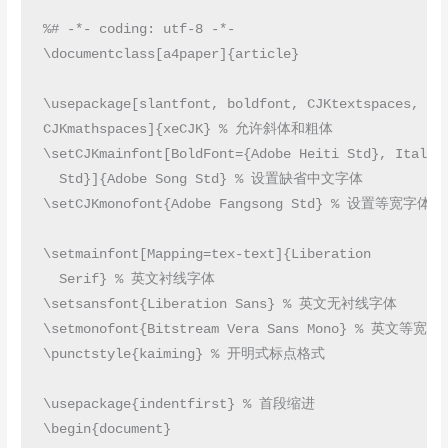
%# -*- coding: utf-8 -*-

\documentclass[a4paper]{article}

\usepackage[slantfont, boldfont, CJKtextspaces,

CJKmathspaces]{xeCJK} % 允许斜体和粗体

\setCJKmainfont[BoldFont={Adobe Heiti Std}, ItalicF
  Std}]{Adobe Song Std} % 设置缺省中文字体

\setCJKmonofont{Adobe Fangsong Std} % 设置等宽字体

\setmainfont[Mapping=tex-text]{Liberation

  Serif} % 英文衬线字体

\setsansfont{Liberation Sans} % 英文无衬线字体

\setmonofont{Bitstream Vera Sans Mono} % 英文等宽字体
\punctstyle{kaiming} % 开明式标点格式

\usepackage{indentfirst} % 首段缩进

\begin{document}
