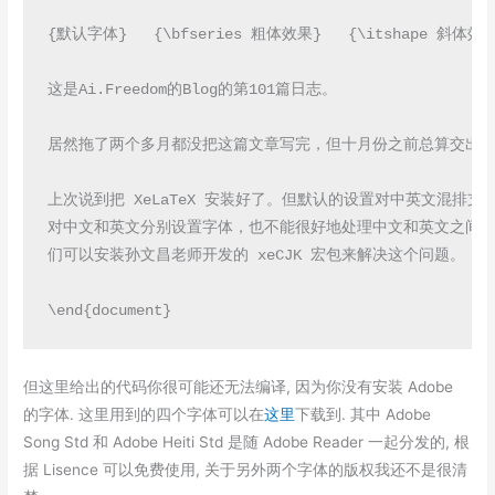
{默认字体}   {\bfseries 粗体效果}   {\itshape 斜体效果
这是Ai.Freedom的Blog的第101篇日志。

居然拖了两个多月都没把这篇文章写完，但十月份之前总算交出了
上次说到把 XeLaTeX 安装好了。但默认的设置对中英文混排支
对中文和英文分别设置字体，也不能很好地处理中文和英文之间的
们可以安装孙文昌老师开发的 xeCJK 宏包来解决这个问题。

\end{document}
但这里给出的代码你很可能还无法编译, 因为你没有安装 Adobe
的字体. 这里用到的四个字体可以在
这里
下载到. 其中 Adobe
Song Std 和 Adobe Heiti Std 是随 Adobe Reader 一起分发的, 根
据 Lisence 可以免费使用, 关于另外两个字体的版权我还不是很清