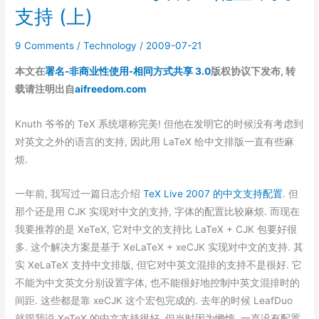
支持 (上)
9 Comments
/
Technology
/
2009-07-21
本文在
署名-非商业性使用-相同方式共享 3.0
版权协议下发布, 转
载请注明出自
aifreedom.com
Knuth 爷爷的 TeX 系统堪称完美! 但他在发明它的时候没有考虑到
对英文之外的语言的支持, 因此用 LaTeX 给中文排版一直有些麻
烦.
一年前, 我写过一篇日志介绍
TeX Live 2007 的中文支持配置
. 但
那个还是用 CJK 实现对中文的支持, 字体的配置比较麻烦. 而现在
我要推荐的是 XeTeX, 它对中文的支持比 LaTeX + CJK 包要好很
多. 这个解决方案是基于 XeLaTeX + xeCJK 实现对中文的支持. 其
实 XeLaTeX 支持中文排版, 但它对中英文混排的支持不是很好. 它
不能为中文英文分别设置字体, 也不能很好地控制中英文混排时的
间距. 这些都是靠 xeCJK 这个宏包完成的. 去年的时候 LeafDuo
就跟我说 XeTeX 的中文支持很好, 但当时因为懒惰, 一直没有配置