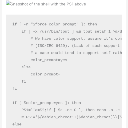
if [ -n "$force_color_prompt" ]; then

    if [ -x /usr/bin/tput ] && tput setaf 1 >&/dev/
	# We have color support; assume it's compliant with Ecma-48

	# (ISO/IEC-6429). (Lack of such support is extremely rare, and such

	# a case would tend to support setf rather than setaf.)

	color_prompt=yes

    else

	color_prompt=

    fi

fi

if [ $color_prompt=yes ]; then

    PS1='`a=$?;if [ $a -ne 0 ]; then echo -n -e "\
    # PS1='${debian_chroot:+($debian_chroot)}\[\033
else
