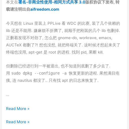
档
本文在
署名-非商业性使用-相同方式共享 3.0
版权协议下发布, 转
文
中
载请注明出自
aifreedom.com
档
文
中
字
今天想在 Linux 里装上 PPLive 看 WDC 的比赛, 装了几个依赖的
文
体
lib 还是不能用. 嫌麻烦不折腾了, 就顺手把刚装的几个 lib 包删掉.
字
乱
正删着发现不对劲了, 怎么把 gnome-do, workrave, emacs,
体
码
AUCTeX 都删了?! 想也没想, 就把终端关了. 这时候才想起来关了
乱
终端也没用, apt-get 是 root 的进程. 找到 pid, 果断 kill.
码
但删除已经进行到一半被退出, 也不知道到底删了多少去了.
用
sudo dpkg --configure -a
恢复更新的进程. 果然满目疮
痍, 连 nautilus 都没了.. 只有找 apt 的日志来恢复了.
…
apt-
Read More »
log:
apt-
Read More »
找
log: