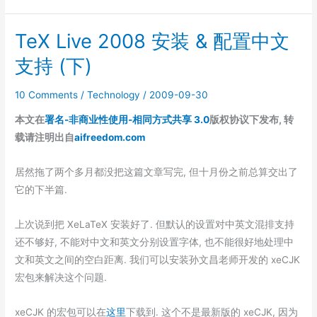
回
找
误
TeX Live 2008 安装 & 配置中文
回
删
误
的
支持 (下)
删
软
的
件
10 Comments
/
Technology
/
2009-09-30
软
包
本文在
署名-非商业性使用-相同方式共享 3.0
版权协议下发布, 转
件
载请注明出自
aifreedom.com
包
居然拖了两个多月都没把这篇文章写完, 但十月份之前总算交出了
它的下半篇.
上次说到把 XeLaTeX 安装好了. 但默认的设置对中英文混排支持
还不够好, 不能对中文和英文分别设置字体, 也不能很好地处理中
文和英文之间的空白距离. 我们可以安装孙文昌老师开发的 xeCJK
宏包来解决这个问题.
xeCJK 的宏包可以在
这里
下载到. 这个不是最新版的 xeCJK, 因为