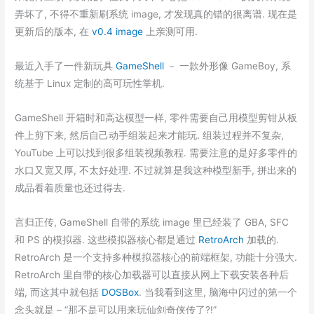
弄坏了, 不得不重新刷系统 image, 才发现真的错的很离谱. 现在是
更新后的版本, 在
v0.4 image
上亲测可用.
最近入手了一件新玩具
GameShell
－ 一款外形像 GameBoy, 系
统基于 Linux 定制的高可玩性掌机.
GameShell 开箱时和高达模型一样, 零件需要自己用模型剪钳从板
件上剪下来, 然后自己动手组装起来才能玩. 组装过程并不复杂,
YouTube 上可以找到很多组装视频教程. 需要注意的是好多零件的
水口又宽又厚, 不太好处理. 不过就算是我这种模型新手, 拼出来的
成品看着质量也还过得去.
言归正传, GameShell 自带的系统 image 里已经装了 GBA, SFC
和 PS 的模拟器. 这些模拟器核心都是通过
RetroArch
加载的.
RetroArch 是一个支持多种模拟器核心的前端框架, 功能十分强大.
RetroArch 里自带的核心加载器可以直接从网上下载安装各种后
端, 而这其中就包括
DOSBox
. 当我看到这里, 脑海中闪过的第一个
念头就是 – “那不是可以用来玩仙剑奇侠传了?!”