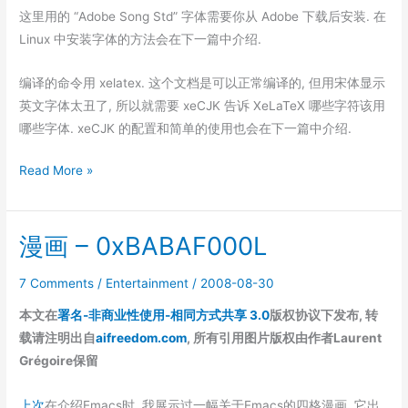
这里用的 “Adobe Song Std” 字体需要你从 Adobe 下载后安装.
在
Linux 中安装字体的方法
会在下一篇中介绍.
编译的命令用 xelatex. 这个文档是可以正常编译的, 但用宋体显示
英文字体太丑了, 所以就需要 xeCJK 告诉 XeLaTeX 哪些字符该用
哪些字体.
xeCJK 的配置和简单的使用
也会在下一篇中介绍.
TeX
Read More »
Live
2008
漫画 – 0xBABAF000L
安
装
7 Comments
/
Entertainment
/
2008-08-30
&
配
本文在
署名-非商业性使用-相同方式共享 3.0
版权协议下发布, 转
置
载请注明出自
aifreedom.com
, 所有引用图片版权由作者Laurent
中
Grégoire保留
文
支
上次
在介绍Emacs时, 我展示过一幅关于Emacs的四格漫画. 它出