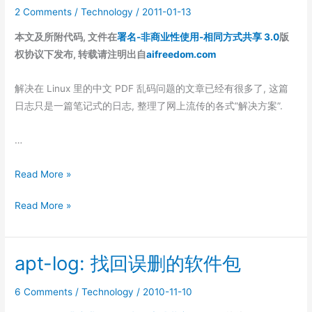
奇
2 Comments
/
Technology
/
2011-01-13
侠
本文及所附代码, 文件在
署名-非商业性使用-相同方式共享 3.0
版
传
权协议下发布, 转载请注明出自
aifreedom.com
解决在 Linux 里的中文 PDF 乱码问题的文章已经有很多了, 这篇
日志只是一篇笔记式的日志, 整理了网上流传的各式”解决方案”.
…
解
Read More »
决
解
Read More »
Evince
决
中
Evince
查
apt-log: 找回误删的软件包
中
看
查
PDF
6 Comments
/
Technology
/
2010-11-10
看
文
PDF