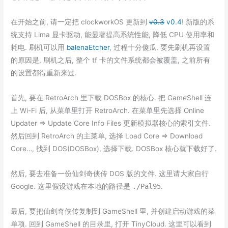
在开始之前, 请一定把 clockworkOS 更新到
v0.3
v0.4
! 新版的系
统支持 Lima 显卡驱动, 能显著提高系统性能, 降低 CPU 使用率和
耗电. 刷机可以用
balenaEtcher
, 过程十分傻瓜. 要先刷机再设置
的原因是, 刷机之后, 整个 tf 卡的文件系统都会被覆盖, 之前所有
的设置都得重新来过.
首先, 要在 RetroArch 里下载 DOSBox 的核心. 把 GameShell 连
上 Wi-Fi 后, 从菜单里打开 RetroArch. 在菜单里先选择 Online
Updater => Update Core Info Files 更新模拟器核心的索引文件.
然后回到 RetroArch 的主菜单, 选择 Load Core => Download
Core…, 找到 DOS(DOSBox), 选择下载. DOSBox 核心就下载好了.
然后, 要去准备一份仙剑奇侠传 DOS 版的文件. 这里请大家自行
Google. 这里假设游戏在本地的路径是
./Pal95
.
最后, 要把仙剑奇侠传复制到 GameShell 里, 并创建启动游戏的菜
单项. 回到 GameShell 的目录里, 打开 TinyCloud. 这里可以看到