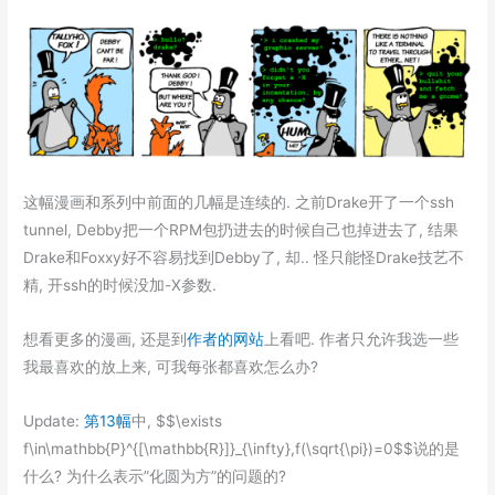
这幅漫画和系列中前面的几幅是连续的. 之前Drake开了一个ssh
tunnel, Debby把一个RPM包扔进去的时候自己也掉进去了, 结果
Drake和Foxxy好不容易找到Debby了, 却.. 怪只能怪Drake技艺不
精, 开ssh的时候没加-X参数.
想看更多的漫画, 还是到
作者的网站
上看吧. 作者只允许我选一些
我最喜欢的放上来, 可我每张都喜欢怎么办?
Update:
第13幅
中, $$\exists
f\in\mathbb{P}^{[\mathbb{R}]}_{\infty},f(\sqrt{\pi})=0$$说的是
什么? 为什么表示”化圆为方”的问题的?