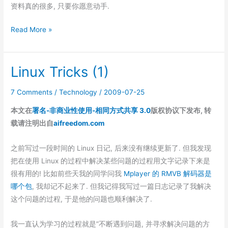
资料真的很多, 只要你愿意动手.
TeX
Read More »
Live
2008
Linux Tricks (1)
安
装
7 Comments
/
Technology
/
2009-07-25
&
配
本文在
署名-非商业性使用-相同方式共享 3.0
版权协议下发布, 转
置
载请注明出自
aifreedom.com
中
文
之前写过一段时间的 Linux 日记, 后来没有继续更新了. 但我发现
支
把在使用 Linux 的过程中解决某些问题的过程用文字记录下来是
持
很有用的! 比如前些天我的同学问我
Mplayer 的 RMVB 解码器是
(下)
哪个包
, 我却记不起来了. 但我记得我写过一篇日志记录了我解决
这个问题的过程, 于是他的问题也顺利解决了.
我一直认为学习的过程就是”不断遇到问题, 并寻求解决问题的方