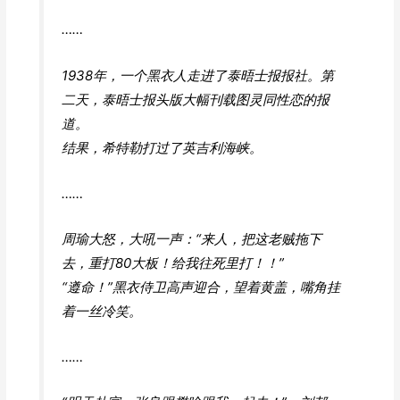
……
1938年，一个黑衣人走进了泰晤士报报社。第
二天，泰晤士报头版大幅刊载图灵同性恋的报
道。
结果，希特勒打过了英吉利海峡。
……
周瑜大怒，大吼一声：“来人，把这老贼拖下
去，重打80大板！给我往死里打！！”
“遵命！”黑衣侍卫高声迎合，望着黄盖，嘴角挂
着一丝冷笑。
……