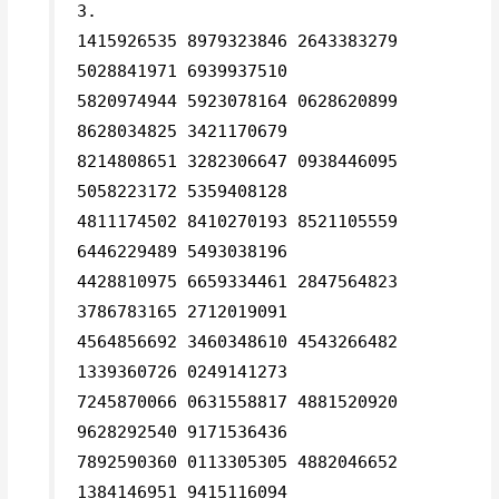
3.
1415926535 8979323846 2643383279
5028841971 6939937510
5820974944 5923078164 0628620899
8628034825 3421170679
8214808651 3282306647 0938446095
5058223172 5359408128
4811174502 8410270193 8521105559
6446229489 5493038196
4428810975 6659334461 2847564823
3786783165 2712019091
4564856692 3460348610 4543266482
1339360726 0249141273
7245870066 0631558817 4881520920
9628292540 9171536436
7892590360 0113305305 4882046652
1384146951 9415116094