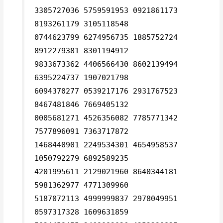
3305727036 5759591953 0921861173
8193261179 3105118548
0744623799 6274956735 1885752724
8912279381 8301194912
9833673362 4406566430 8602139494
6395224737 1907021798
6094370277 0539217176 2931767523
8467481846 7669405132
0005681271 4526356082 7785771342
7577896091 7363717872
1468440901 2249534301 4654958537
1050792279 6892589235
4201995611 2129021960 8640344181
5981362977 4771309960
5187072113 4999999837 2978049951
0597317328 1609631859