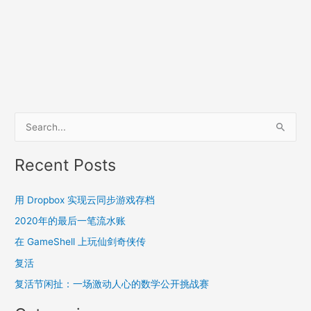
S
e
a
Recent Posts
r
c
用 Dropbox 实现云同步游戏存档
h
2020年的最后一笔流水账
f
在 GameShell 上玩仙剑奇侠传
o
复活
r
复活节闲扯：一场激动人心的数学公开挑战赛
: