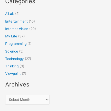
Categories
AiLab
(2)
Entertainment
(10)
Internet Vision
(20)
My Life
(37)
Programming
(1)
Science
(5)
Technology
(27)
Thinking
(3)
Viewpoint
(7)
Archives
A
r
c