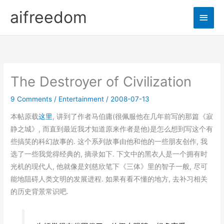
Skip
aifreedom
Main
to
content
Men
The Destroyer of Civilization
9 Comments
/
Entertainment
/
2008-07-13
本帖原载
这里
, 讲到了作者马伯庸(很佩服他在几年前写的那篇《寂
静之城》, 而直到最近我才知道原来作者是他)是怎么想到写这个有
些搞笑的科幻故事的. 这个系列故事由他和他的一些朋友创作, 我
选了一些我觉得经典的, 摘录如下. 下文中的黑衣人是一个拥有时
光机的现代人, 他就像是刘慈欣笔下《三体》里的智子一般, 尽可
能地阻碍人类文明的发展进程. 如果有看不懂的地方, 去补习相关
的历史背景常识吧.