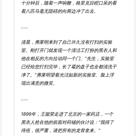
十分钟后，随着一声响鞭，格里克目瞪口呆的看
着八匹马毫无阻碍的向两边冲了出去。
……
清晨，弗莱明来到了自己许久没有打扫的实验
室。刚打开门就发现一个清洁工打扮的黑衣人和
他在相反的方向拉动同一个门。“先生，实验室
已经给您打扫完毕，长了霉的盘子也全都清洗干
净了。”弗莱明望着光洁如新的实验室、脸上浮
现出满意的微笑。
……
1899年，王懿荣走进了北京的一家药店，一个
黑衣人抢在他的前面对药铺的伙计说：“我得了
痔疮，很严重，请把所有的龙骨拿来。”