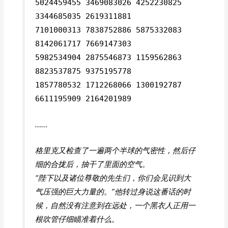
5024459455 3469083026 4252230825
3344685035 2619311881
7101000313 7838752886 5875332083
8142061717 7669147303
5982534904 2875546873 1159562863
8823537875 9375195778
1857780532 1712268066 1300192787
6611195909 2164201989
……
格里克又检查了一遍两个半球的气密性，然后仔
细的合拢后，抽干了里面的空气。
“陛下以及诸位尊敬的先生们，你们会见识到大
气压强的巨大力量的。”他转过身说这番话的时
候，自然没有注意到在远处，一个黑衣人正用一
根吹管仔细瞄准着什么。