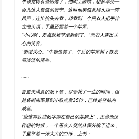
牛顿觉得有些困倦了，他阖上眼睛，想多享受一
会儿这大自然的安宁。这时他突然觉得头顶一阵
风声，连忙抬头去看，却看到一个黑衣人把手伸
在他头顶，手里还握着一个苹果。
“小心啊，差点就被苹果砸到了。”黑衣人露出关
心的笑容。
“谢谢关心。”牛顿也笑了。午后的苹果树下散发
着淡淡的清香。
……
鲁道夫满意的放下笔，尽管花了一生的时间，但
是将圆周率算到小数点后35位，已经是空前的
成就。
“应该将这些数字刻在自己的墓碑上”，正当他这
样想的时候，一个黑衣人突然从窗外跳了进来，
手里举着一张大大的白纸，上书：