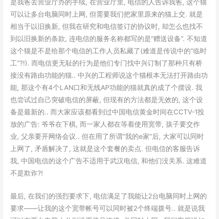
是我爸去营业厅办的手续, 在营业厅里, 电信的人告诉我爸, 这个猫
可以让多台电脑同时上网, 但需要我们把家里原来的猫上交. 就是
相当于以旧换新, 但我在研究和电信签订的协议时, 却怎么也找不
到以旧换新的条款, 连电信的服务名称都写的是”赠送设备”. 不知道
这个猫是不是给那个电信的工作人员私藏了(难道是传说中的”临时
工”?!). 而电信更无耻的行为是他们专门找中兴订制了那种只有桥
接没有路由功能的猫.. 中兴的工程师说这个猫根本无法打开路由功
能, 那这个有4个LAN口和无线AP功能的猫就真的成了个摆设. 我
也尝试过自己突破电信的屏蔽, 但现有的方法都是无效的, 这个设
备是最新的.. 而大家应该都看到过中国电信黄金时间在CCTV-1投
放的广告: 爷爷在下棋, 而一家人都在等着使用宽带, 孩子要交作
业, 父亲要开网络会议.. 但在用了所谓“我的e家”后, 大家可以同时
上网了, 矛盾解决了, 这就是这个套餐的卖点. 但电信的客服告诉
我, 中国电信的这个广告不适用于武汉电信, 和他们没关系. 这难道
不是欺诈?!
最后, 在我们的强烈要求下, 电信满足了我能让2台电脑同时上网的
要求——让我的这个宽带帐号可以同时被2个终端拨号.. 就是说我