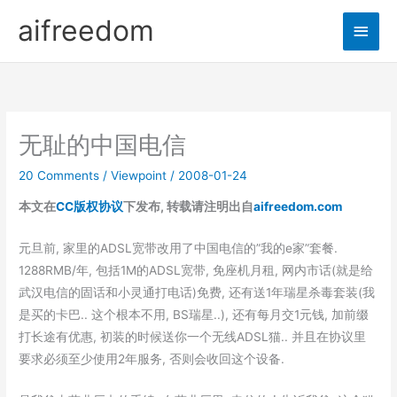
Skip
aifreedom
Main
to
content
Men
无耻的中国电信
20 Comments
/
Viewpoint
/
2008-01-24
本文在
CC版权协议
下发布, 转载请注明出自
aifreedom.com
元旦前, 家里的ADSL宽带改用了中国电信的”我的e家”套餐.
1288RMB/年, 包括1M的ADSL宽带, 免座机月租, 网内市话(就是给
武汉电信的固话和小灵通打电话)免费, 还有送1年瑞星杀毒套装(我
是买的卡巴.. 这个根本不用, BS瑞星..), 还有每月交1元钱, 加前缀
打长途有优惠, 初装的时候送你一个无线ADSL猫.. 并且在协议里
要求必须至少使用2年服务, 否则会收回这个设备.